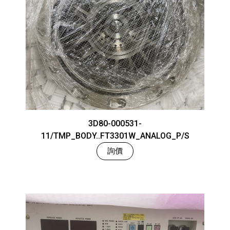
3D80-000531-
11/TMP_BODY..FT3301W_ANALOG_P/S
詢價