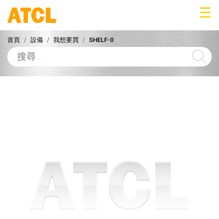
☰
首頁
設備
我想要買
SHELF-0