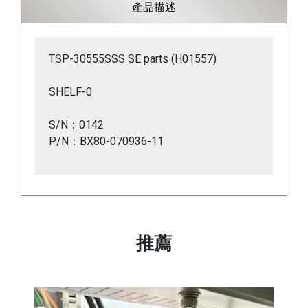
產品描述
TSP-30555SSS SE parts (H01557)
SHELF-0
S/N：0142
P/N：BX80-070936-11
推薦