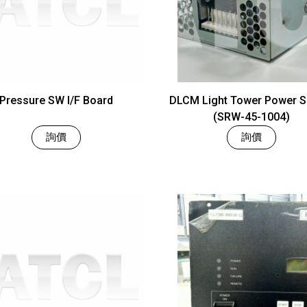
Pressure SW I/F Board
DLCM Light Tower Power S
(SRW-45-1004)
詢價
詢價