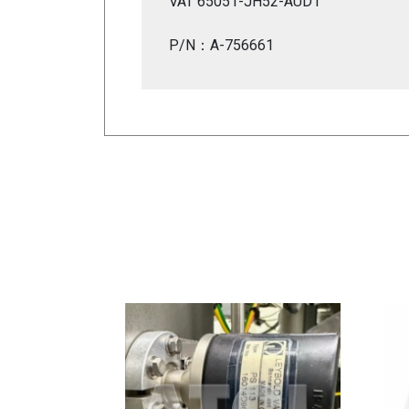
VAT 65051-JH52-AUD1
P/N：A-756661