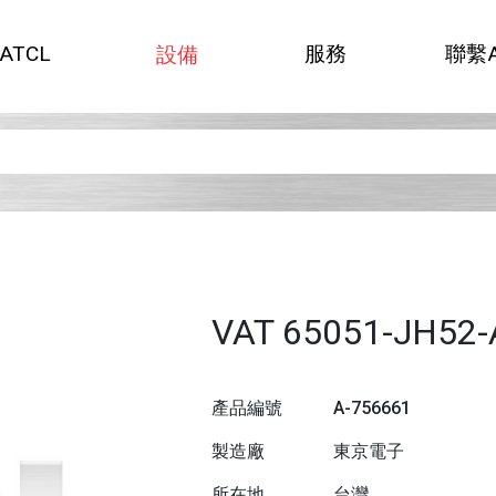
ATCL
服務
聯繫A
設備
VAT 65051-JH52
產品編號
A-756661
製造廠
東京電子
所在地
台灣