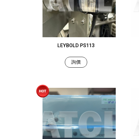
LEYBOLD PS113
詢價