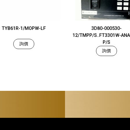
TYB61R-1/MOPW-LF
3D80-000530-
12/TMPP/S..FT3301W-ANA
P/S
詢價
詢價